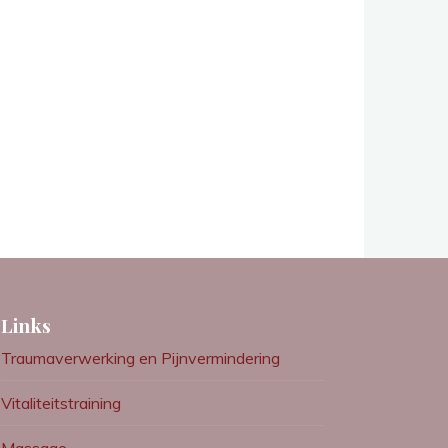
Links
Traumaverwerking en Pijnvermindering
Vitaliteitstraining