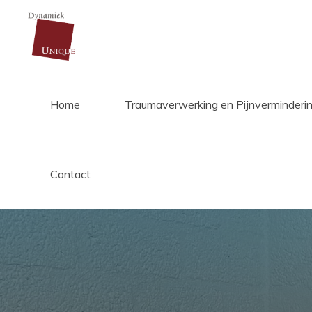
Ga
naar
de
inhoud
Home
Traumaverwerking en Pijnverminderi
Dynamiek
Unique
Contact