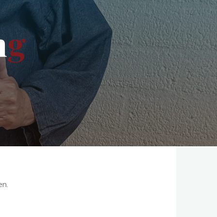
n
g
en.