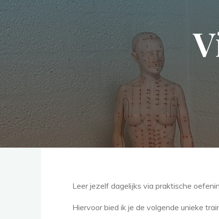
V
Leer jezelf dagelijks via praktische oefen
Hiervoor bied ik je de volgende unieke tra