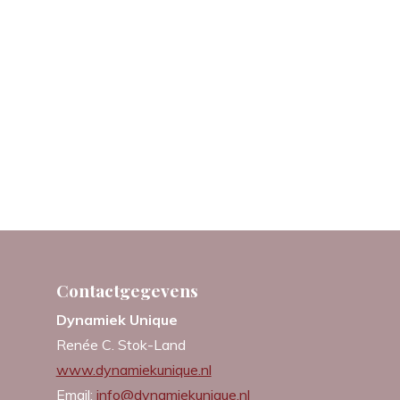
Contactgegevens
Dynamiek Unique
Renée C. Stok-Land
www.dynamiekunique.nl
Email:
info@dynamiekunique.nl