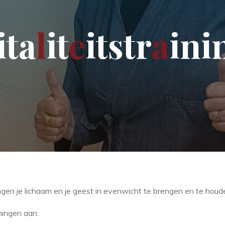
i
t
a
l
i
t
e
i
t
s
t
r
a
i
n
i
ingen je lichaam en je geest in evenwicht te brengen en te houd
iningen aan: